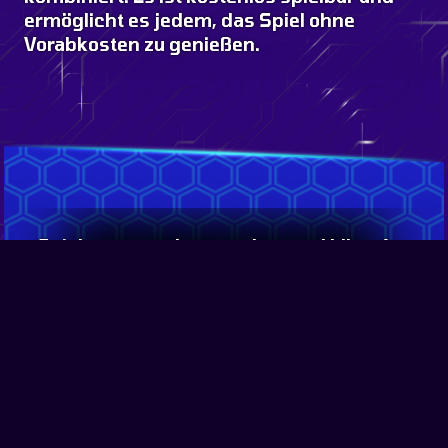
ermöglicht es jedem, das Spiel ohne
Vorabkosten zu genießen.
Spieler sammeln, tauschen und kämpfen
mit
Heldenkarten
, die sich in dynamischen
Arenen in 3D-Modelle verwandeln.