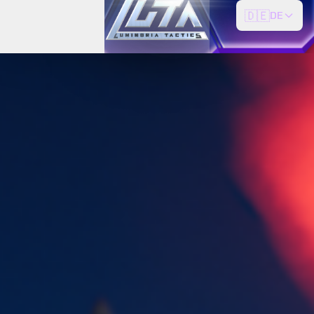
🇩🇪
DE